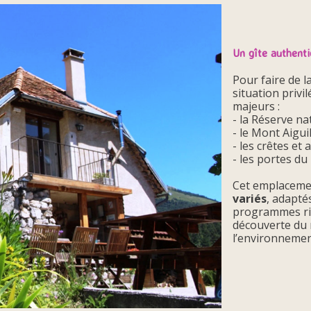
Un gîte authent
Pour faire de 
situation privi
majeurs :
- la Réserve na
- le Mont Aiguil
- les crêtes et
- les portes du
Cet emplaceme
variés
, adapté
programmes ri
découverte du 
l’environnemen