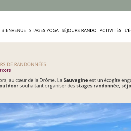
BIENVENUE
STAGES YOGA
SÉJOURS RANDO
ACTIVITÉS
L'
OURS DE RANDONNÉES
rcors
cors, au cœur de la Drôme, La
Sauvagine
est un écogîte enga
l’outdoor
souhaitant organiser des
stages randonnée
,
séj