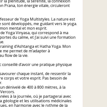
r la plénitude, la sérénité, la connexion
 Prana, ton énergie vitale, circuleront
fesseur de Yoga Multistyles. La nature est
se sont développés, me guidant vers le yoga.
 mon mental et mon esprit.
 de Yoga Vinyasa, qui correspond à ma
portes du calme, et j’ai suivi une formation
ue.
 training d’Ashtanga et Hatha Yoga. Mon
elle me permet de m’adapter à
 flow de la vie.
 conseillé d’avoir une pratique physique
avourer chaque instant, de ressentir la
e corps et votre esprit. Pas besoin de
r.
n dénivelé de 400 à 800 mètres, à la
Vercors.
nées à la journée, où je partagerai avec
a géologie et les utilisations médicinales
ues, en harmonie avec le rythme de la