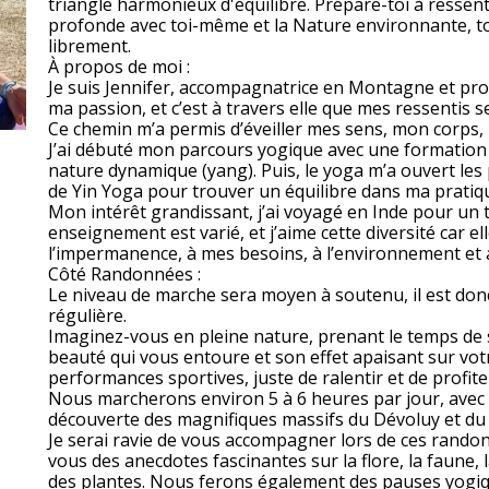
triangle harmonieux d'équilibre. Prépare-toi à ressenti
profonde avec toi-même et la Nature environnante, ton
librement.
À propos de moi :
Je suis Jennifer, accompagnatrice en Montagne et pro
ma passion, et c’est à travers elle que mes ressentis 
Ce chemin m’a permis d’éveiller mes sens, mon corps,
J’ai débuté mon parcours yogique avec une formation
nature dynamique (yang). Puis, le yoga m’a ouvert les 
de Yin Yoga pour trouver un équilibre dans ma pratiq
Mon intérêt grandissant, j’ai voyagé en Inde pour un
enseignement est varié, et j’aime cette diversité car 
l’impermanence, à mes besoins, à l’environnement et au
Côté Randonnées :
Le niveau de marche sera moyen à soutenu, il est donc
régulière.
Imaginez-vous en pleine nature, prenant le temps de s
beauté qui vous entoure et son effet apaisant sur votr
performances sportives, juste de ralentir et de profite
Nous marcherons environ 5 à 6 heures par jour, avec u
découverte des magnifiques massifs du Dévoluy et du 
Je serai ravie de vous accompagner lors de ces randon
vous des anecdotes fascinantes sur la flore, la faune, l
des plantes. Nous ferons également des pauses yogiq