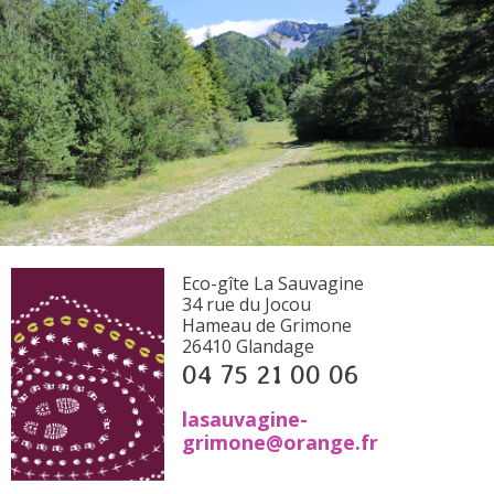
Eco-gîte La Sauvagine
34 rue du Jocou
Hameau de Grimone
26410 Glandage
04 75 21 00 06
lasauvagine-
grimone@orange.fr