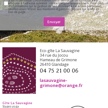
à votre demande d’information. Cette demande de formulaire est
envoyée à l’adresse suivante : contact(at)gite-lasauvagine.fr. Pour plus
d’informations sur la gestion de vos données à caractère personnel,
veuillez-vous référer aux mentions légales en cliquant sur le lien en
bas de page.
Envoyer
Eco-gîte La Sauvagine
34 rue du Jocou
Hameau de Grimone
26410 Glandage
04 75 21 00 06
lasauvagine-
grimone@orange.fr
Gîte La Sauvagine
Stages yoga